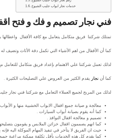
رقم نجار ابواب جليب الشيوخ
خدمات نجار ابواب جليب الشيوخ
فني نجار تصميم و فك و فتح اق
تمتلك شركتنا فريق متكامل يتعامل مع كافة الأقفال واعطالها بك
كما أن الأقفال من اهم الأشياء التي تكمل دقة الأثاث وتضيف له ا
لذلك تعمل شركتنا علي الاهتمام بإعداد فريق متكامل للتعامل مع
كما أن
نجار
يقدم الكثير من العروض علي التصليحات الكثيرة .
لذلك من المربح لجميع العملاء التعامل مع شركتنا فني نجار جليب
معالجة و صيانة جميع اقفال الابواب الخشبية منها و الأبواب 
كما أنه يقوم بصيانة أبواب السيارات .
تصميم و معالجة اقفال النوافذ .
كما انهم يصممون اقفال خزائن الملابس و يقومون بتصليحها
حيث ان الفريق لا يتأخر في تنفيذ المهام الموكلة اليه فإنه
كما يقدم كل هذه الخدمات بأقل تكلفة ممكنة مراعية جميع ال