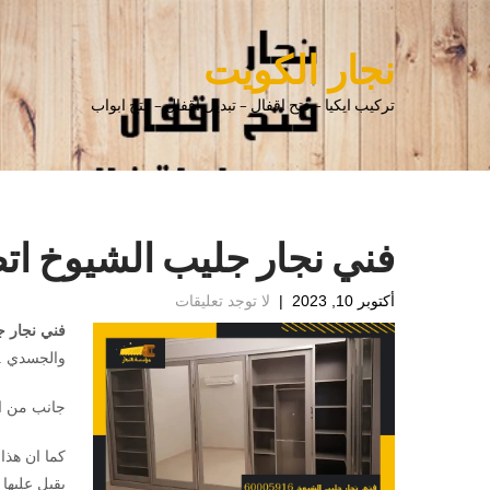
نجار الكويت
تركيب ايكيا – فتح اقفال – تبديل اقفال – فتح ابواب
فني نجار جليب الشيوخ اتصل الان
أكتوبر 10, 2023
|
لا توجد تعليقات
فني نجار ج
والجسدي .
جانب من ال
كما ان هذا
يقبل عليها 