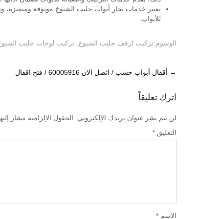
تعتبر خدمات نجار أبواب جليب الشيوخ موثوقة ومتميزة، و
للأبواب.
الوسوم:
تركيب ارفف جليب الشيوخ
,
تركيب لوحات جليب الشيوخ
Post
←
أقفال أبواب خشب / اتصل الان 60005916 / فتح اقفال
navigation
اترك تعليقاً
لن يتم نشر عنوان بريدك الإلكتروني.
الحقول الإلزامية مشار إليها
التعليق
*
الاسم
*