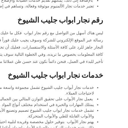
بالإضافة إلى ذلك، يمكنهم تقديم خدمات الصيانة والإصلاح 
تعتبر خدمات نجار الألمنيوم موثوقة وفعالة، وتساهم في إضف
رقم نجار ابواب جليب الشيوخ
رسالة عبر الموقع الإلكتروني للشركة وسوف يجيب عليك فوراً ف
النجار جاهز للرد على كافة الأسئلة والاستفسارات، فعليك أن ت
كافة المعلومات بخصوص ما تريده، وفي الخطوة التالية سوف يت
تأخير للبدء في العمل، فنحن دائماً نكون عند حسن ظن عملائنا 
خدمات نجار ابواب جليب الشيوخ
خدمات نجار أبواب جليب الشيوخ تشمل مجموعة واسعة من ا
لاحتياجات العملاء.
يعمل نجار الأبواب على تحقيق التوازن المثالي بين الجمالي
يمتلك المهارات والخبرة في استخدام مختلف أنواع المواد م
تشمل خدمات نجار ابواب جليب الشيوخ تصميم وتصنيع الأبواب
والأبواب القابلة للطي والأبواب المتحركة.
يهتم نجار الأبواب بتوفير حلول مخصصة وفريدة لتلبية احتيا
ذلك، يقدم خدمات التركيب والصيانة للأبواب لضمان أدائها 