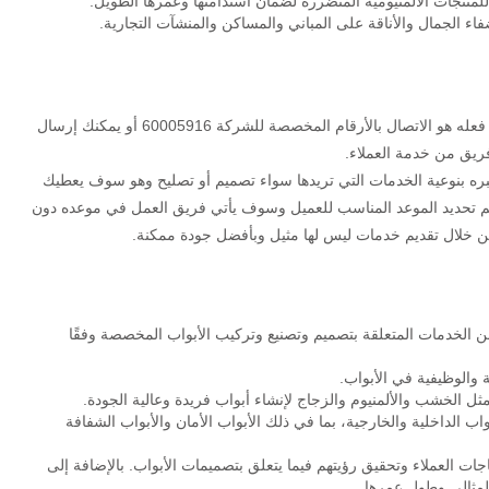
للمنتجات الألمنيومية المتضررة لضمان استدامتها وعمرها الطويل.
اء الجمال والأناقة على المباني والمساكن والمنشآت التجارية.
ليس هناك أسهل من التواصل مع رقم نجار ابواب فكل ما عليك فعله هو الاتصال بالأرقام المخصصة للشركة 60005916 أو يمكنك إرسال
ريق من خدمة العملاء.
خبره بنوعية الخدمات التي تريدها سواء تصميم أو تصليح وهو سوف يعطيك
م تحديد الموعد المناسب للعميل وسوف يأتي فريق العمل في موعده دون
من خلال تقديم خدمات ليس لها مثيل وبأفضل جودة ممكنة.
لخدمات المتعلقة بتصميم وتصنيع وتركيب الأبواب المخصصة وفقًا
ة والوظيفية في الأبواب.
ثل الخشب والألمنيوم والزجاج لإنشاء أبواب فريدة وعالية الجودة.
 الداخلية والخارجية، بما في ذلك الأبواب الأمان والأبواب الشفافة
جات العملاء وتحقيق رؤيتهم فيما يتعلق بتصميمات الأبواب. بالإضافة إلى
المثالي وطول عمرها.