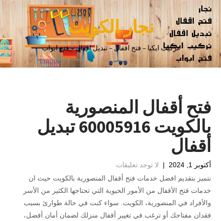
نجار الكويت
تركيب ايكيا – فتح اقفال – تبديل اقفال – فتح ابواب
فتح أقفال المنصورية
بالكويت 60005916 تبديل
أقفال
أكتوبر 1, 2024
|
لا توجد تعليقات
نتميز بتقديم افضل خدمات فتح أقفال المنصورية بالكويت حيث ان
خدمات فتح الأقفال من الأمور الحيوية التي تحتاجها الكثير من الأسر
والأفراد في المنصورية، الكويت. سواء كنت في حالة طوارئ بسبب
فقدان مفتاحك أو ترغب في تغيير أقفال منزلك لضمان أمان أفضل،