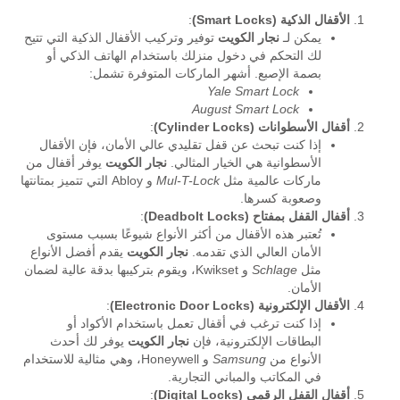
الأقفال الذكية (Smart Locks)
:
يمكن لـ
نجار الكويت
توفير وتركيب الأقفال الذكية التي تتيح
لك التحكم في دخول منزلك باستخدام الهاتف الذكي أو
بصمة الإصبع. أشهر الماركات المتوفرة تشمل:
Yale Smart Lock
August Smart Lock
أقفال الأسطوانات (Cylinder Locks)
:
إذا كنت تبحث عن قفل تقليدي عالي الأمان، فإن الأقفال
الأسطوانية هي الخيار المثالي.
نجار الكويت
يوفر أقفال من
ماركات عالمية مثل
Mul-T-Lock
و Abloy التي تتميز بمتانتها
وصعوبة كسرها.
أقفال القفل بمفتاح (Deadbolt Locks)
:
تُعتبر هذه الأقفال من أكثر الأنواع شيوعًا بسبب مستوى
الأمان العالي الذي تقدمه.
نجار الكويت
يقدم أفضل الأنواع
مثل
Schlage
و Kwikset، ويقوم بتركيبها بدقة عالية لضمان
الأمان.
الأقفال الإلكترونية (Electronic Door Locks)
:
إذا كنت ترغب في أقفال تعمل باستخدام الأكواد أو
البطاقات الإلكترونية، فإن
نجار الكويت
يوفر لك أحدث
الأنواع من
Samsung
و Honeywell، وهي مثالية للاستخدام
في المكاتب والمباني التجارية.
أقفال القفل الرقمي (Digital Locks)
: