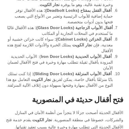
وخبرة تقنية عالية، وهو ما يوفره
نجار الكويت
.
أقفال القفل بمفتاح (Deadbolt Locks):
هذه الأقفال توفر
حماية إضافية للأبواب الرئيسية وتعتبر من الأنواع التي يصعب
فتحها بدون أدوات متخصصة.
أقفال الأبواب الزجاجية (Glass Door Locks):
هذه الأقفال غالبًا
ما تُستخدم في المحلات التجارية أو المكاتب
أقفال الخزائن (Cabinet Locks):
سواء كانت خزائن خشبية أو
معدنية، فإن
نجار الكويت
يمتلك الخبرة والأدوات اللازمة لفتح هذه
الأقفال
أقفال الأبواب الحديدية (Iron Door Locks
): الأبواب الحديدية
المزودة بأقفال ثقيلة تتطلب مهارة وخبرة في فتح الأقفال لضمان
الأمان
أقفال الأبواب المنزلقة (Sliding Door Locks):
إذا كنت تمتلك
بابًا منزلقًا بأقفال خاصة، يمكن لفريق
نجار الكويت
التعامل مع هذا
النوع من الأقفال بمهارة وفتحها بسهولة دون إتلاف الآلية المنزلقة.
فتح أقفال حديثة في المنصورية
الأقفال الحديثة أصبحت جزءًا لا يتجزأ من أنظمة الأمان في المنازل
والشركات، خصوصًا في منطقة المنصورية.
نجار الكويت
يقدم خدمة فتح
الأقفال الحديثة التي تتطلب مهارة وخبرة عالية بسبب تعقيد تقنياتها.