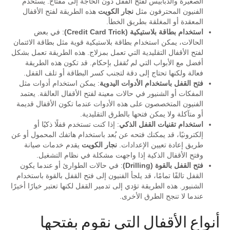
الصغيرة والدبابيس لفتح القفل دون الحاجة إلى مفتاح. يستخدم
الفنيون المحترفون مثل
نجار الكويت
هذه الطريقة لفتح الأقفال
المعقدة أو المغلقة بطريق الخطأ.
استخدام بطاقة بلاستيكية (Credit Card Trick)
: في بعض
الحالات، يمكن استخدام بطاقة بلاستيكية قوية مثل بطاقة الائتمان
لفتح الأقفال التقليدية التي تعمل بمزلاج. هذه الطريقة تعمل بشكل
أفضل مع الأبواب التي لم تُقفل بإحكام. قد تكون هذه الطريقة
فعالة ولكنها تحتاج إلى دقة لتجنب كسر البطاقة أو تلف القفل.
فتح القفل باستخدام الأدوات اليدوية
: يمكن استخدام أدوات مثل
المفكات أو الشنيور في حالات معينة لفتح الأقفال العالقة. يعتمد
الفنيون المتخصصون على هذه الأدوات عندما تكون الأقفال قديمة
أو متآكلة ولا يمكن فتحها بالطرق التقليدية.
استخدام تقنيات القفل الذكي
: إذا كنت تستخدم قفلًا ذكيًا أو
إلكترونيًا، قد يمكنك فتحه عن بُعد باستخدام هاتفك المحمول أو عن
طريق إعادة تعيين الإعدادات.
نجار الكويت
يقدم خدمات صيانة
وفتح الأقفال الذكية إذا واجهت مشكلة في نظام التشغيل.
فتح القفل بالقوة (Drilling)
: في حالات الطوارئ أو عندما يكون
القفل تالفًا تمامًا، قد يلجأ الفنيون إلى فتح القفل بالقوة باستخدام
الشنيور. هذه الطريقة تؤدي إلى تدمير القفل لكنها تعتبر خيارًا أخيرًا
عندما لا تنجح الطرق الأخرى.
أنواع الأقفال التي نقوم بفتحها