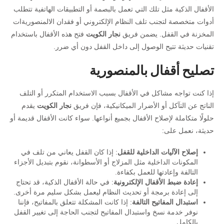
الأقفال الذكية مثل تلك التي تعمل بالبصمة أو التطبيقات الهاتفية تتطلب
أدوات متخصصة لتجنب تلف النظام الإلكتروني أو فقدان الالمنصوريةات
المخزنة في القفل. يضمن فريق
نجار الكويت
فتح هذه الأقفال باستخدام
تقنيات حديثة تتيح الوصول إلى داخل القفل دون أي ضرر.
تصليح أقفال بالمنصورية
إذا كنت تواجه مشاكل في الأقفال بسبب الاستخدام المتكرر أو التلف
الناتج عن التآكل أو الأضرار الميكانيكية، فإن فريق
نجار الكويت
يقدم
حلولًا متكاملة لإصلاح الأقفال بجميع أنواعها. سواء كانت الأقفال قديمة أو
حديثة، نعمل على:
إصلاح الآليات الداخلية للقفل
: إذا كان القفل يعاني من تلف في
المكونات الداخلية مثل المزلاج أو الأسطوانة، نقوم بتبديل الأجزاء
التالفة وإعادتها للعمل بكفاءة.
إعادة ضبط الأقفال الإلكترونية
: في حالة الأقفال الذكية، قد تحتاج
إلى إعادة برمجة أو تحديث النظام ليعمل بشكل سليم مرة أخرى.
استبدال المفاتيح التالفة
: إذا كانت المشكلة تتعلق بالمفاتيح، فإننا
نوفر خدمة نسخ واستبدال المفاتيح لتجنب الحاجة إلى تغيير القفل
بالكامل.