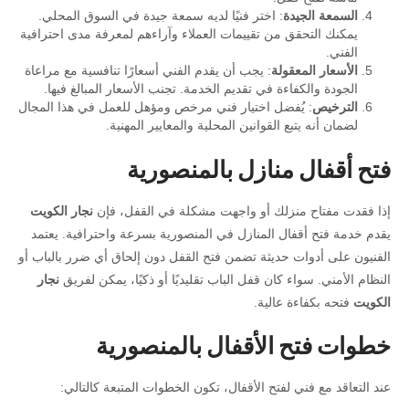
السمعة الجيدة
: اختر فنيًا لديه سمعة جيدة في السوق المحلي.
يمكنك التحقق من تقييمات العملاء وآراءهم لمعرفة مدى احترافية
الفني.
الأسعار المعقولة
: يجب أن يقدم الفني أسعارًا تنافسية مع مراعاة
الجودة والكفاءة في تقديم الخدمة. تجنب الأسعار المبالغ فيها.
الترخيص
: يُفضل اختيار فني مرخص ومؤهل للعمل في هذا المجال
لضمان أنه يتبع القوانين المحلية والمعايير المهنية.
فتح أقفال منازل بالمنصورية
إذا فقدت مفتاح منزلك أو واجهت مشكلة في القفل، فإن
نجار الكويت
يقدم خدمة فتح أقفال المنازل في المنصورية بسرعة واحترافية. يعتمد
الفنيون على أدوات حديثة تضمن فتح القفل دون إلحاق أي ضرر بالباب أو
النظام الأمني. سواء كان قفل الباب تقليديًا أو ذكيًا، يمكن لفريق
نجار
الكويت
فتحه بكفاءة عالية.
خطوات فتح الأقفال بالمنصورية
عند التعاقد مع فني لفتح الأقفال، تكون الخطوات المتبعة كالتالي: