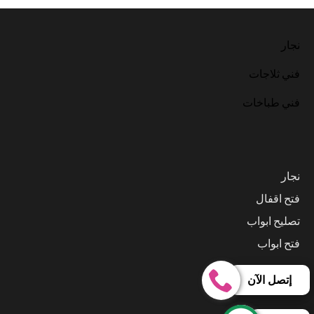
نجار
فني ثلاجات
فني طباخات
نجار
فتح اقفال
تصليح ابواب
فتح ابواب
إتصل الآن