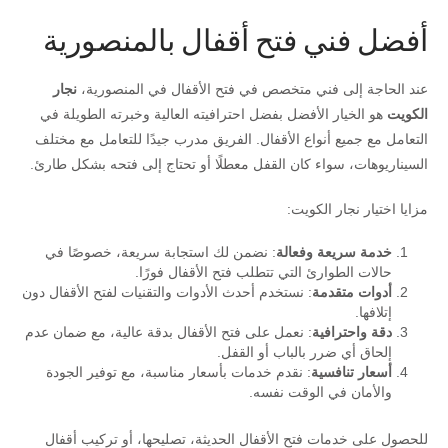
أفضل فني فتح أقفال بالمنصورية
عند الحاجة إلى فني متخصص في فتح الأقفال في المنصورية،
نجار
الكويت
هو الخيار الأفضل بفضل احترافيته العالية وخبرته الطويلة في
التعامل مع جميع أنواع الأقفال. الفريق مدرب جيدًا للتعامل مع مختلف
السيناريوهات، سواء كان القفل معطلًا أو تحتاج إلى فتحه بشكل طارئ.
مزايا اختيار نجار الكويت:
خدمة سريعة وفعالة
: نضمن لك استجابة سريعة، خصوصًا في
حالات الطوارئ التي تتطلب فتح الأقفال فورًا.
أدوات متقدمة
: نستخدم أحدث الأدوات والتقنيات لفتح الأقفال دون
إتلافها.
دقة واحترافية
: نعمل على فتح الأقفال بدقة عالية، مع ضمان عدم
إلحاق أي ضرر بالباب أو القفل.
أسعار تنافسية
: نقدم خدمات بأسعار مناسبة، مع توفير الجودة
والأمان في الوقت نفسه.
للحصول على خدمات فتح الأقفال الحديثة، تصليحها، أو تركيب أقفال