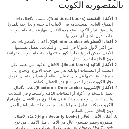
بالمنصورية الكويت
الأقفال التقليدية (Traditional Locks):
تشمل الأقفال ذات
المفتاح العادي المستخدمة في الأبواب الداخلية والخارجية للمنازل
والشقق.
نجار الكويت
يفتح هذه الأقفال بمهارة باستخدام أدوات
خاصة دون إلحاق أي ضرر بها.
أقفال الأسطوانات (Cylinder Locks):
أقفال الأسطوانات تعد
من أكثر الأنواع شيوعًا في المنازل والمكاتب. بفضل تصميمها
الأمني، يمكن لفريق
نجار الكويت
فتحها باستخدام أدوات احترافية
دون الحاجة لتدمير القفل.
الأقفال الذكية (Smart Locks):
الأقفال الذكية التي تعتمد على
البصمة أو التطبيقات الهاتفية هي من أحدث الأنواع، وتحتاج إلى
خبرة تقنية لفتحها في حال تعطل النظام أو فقدان الاتصال. فريق
نجار الكويت
يقدم الدعم لفتح هذه الأقفال بكفاءة.
الأقفال الإلكترونية (Electronic Door Locks):
هذه الأقفال
تعمل باستخدام الأكواد أو البطاقات الذكية وتُستخدم في المكاتب
والشركات. إذا واجهت مشكلة في هذا النوع من الأقفال، فإن
نجار
الكويت
يمكنه التعامل معها باستخدام أحدث التقنيات لفتح القفل
دون إلحاق الضرر بالنظام.
أقفال الأمان العالي (High-Security Locks):
هذه الأقفال
متطورة وتتميز بمستوى عالٍ من الأمان، مثل الأقفال من نوع
Mul-T-Lock
و
Abloy
. فتح هذه الأقفال يتطلب معدات خاصة