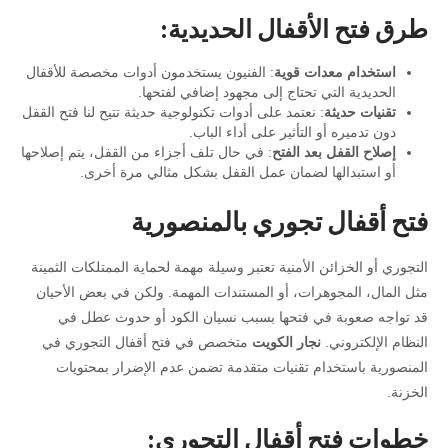
طرق فتح الأقفال الحديدية:
استخدام معدات قوية
: الفنيون يستخدمون أدوات مخصصة للأقفال
الحديدية التي تحتاج إلى مجهود إضافي لفتحها.
تقنيات حديثة
: نعتمد على أدوات تكنولوجية حديثة تتيح لنا فتح القفل
دون تدميره أو التأثير على أداء الباب.
إصلاح القفل بعد الفتح
: في حال تلف أجزاء من القفل، يتم إصلاحها
أو استبدالها لضمان عمل القفل بشكل مثالي مرة أخرى.
فتح أقفال تجوري بالمنصورية
التجوري أو الخزائن الأمنية تعتبر وسيلة مهمة لحماية الممتلكات الثمينة
مثل المال، المجوهرات، أو المستندات المهمة. ولكن في بعض الأحيان
قد تواجه صعوبة في فتحها بسبب نسيان الكود أو حدوث عطل في
النظام الإلكتروني.
نجار الكويت
متخصص في فتح أقفال التجوري في
المنصورية باستخدام تقنيات متقدمة تضمن عدم الإضرار بمحتويات
الخزنة.
خطوات فتح أقفال التجوري: