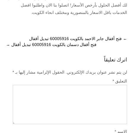
لك أفضل الحلول بأرخص الأسعار! اتصلوا بنا الان واطلبوا افضل
الخدمات باقل الاسعار بالمنصورية ومختلف انحاء الكويت.
Post
←
فتح أقفال جابر الاحمد بالكويت 60005916 تبديل أقفال
فتح أقفال دسمان بالكويت 60005916 تبديل أقفال
→
navigation
اترك تعليقاً
لن يتم نشر عنوان بريدك الإلكتروني.
الحقول الإلزامية مشار إليها بـ
*
التعليق
*
الاسم
*