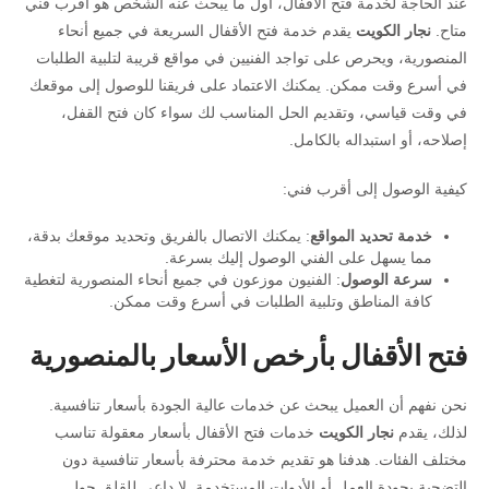
عند الحاجة لخدمة فتح الأقفال، أول ما يبحث عنه الشخص هو أقرب فني
متاح.
نجار الكويت
يقدم خدمة فتح الأقفال السريعة في جميع أنحاء
المنصورية، ويحرص على تواجد الفنيين في مواقع قريبة لتلبية الطلبات
في أسرع وقت ممكن. يمكنك الاعتماد على فريقنا للوصول إلى موقعك
في وقت قياسي، وتقديم الحل المناسب لك سواء كان فتح القفل،
إصلاحه، أو استبداله بالكامل.
كيفية الوصول إلى أقرب فني:
خدمة تحديد المواقع
: يمكنك الاتصال بالفريق وتحديد موقعك بدقة،
مما يسهل على الفني الوصول إليك بسرعة.
سرعة الوصول
: الفنيون موزعون في جميع أنحاء المنصورية لتغطية
كافة المناطق وتلبية الطلبات في أسرع وقت ممكن.
فتح الأقفال بأرخص الأسعار بالمنصورية
نحن نفهم أن العميل يبحث عن خدمات عالية الجودة بأسعار تنافسية.
لذلك، يقدم
نجار الكويت
خدمات فتح الأقفال بأسعار معقولة تناسب
مختلف الفئات. هدفنا هو تقديم خدمة محترفة بأسعار تنافسية دون
التضحية بجودة العمل أو الأدوات المستخدمة. لا داعي للقلق حول