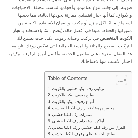
طويلة، إلى جانب تنوع تصاميمها وأحجامها لتناسب مختلف الاحتياجات
والأذواق. كما أنها خيار اقتصادي مقارنة بجودتها العالية، مما يجعلها
استثمارًا مثاليًا لكل منزل أو مكتب. ولضمان الاستفادة الكاملة من
مميزاتها والحفاظ عليها في أفضل حالة، يُنصح دائمًا بالاستعانة بـ
نجار
الكويت المتخصص
في تركيب وصيانة رفوف ايكيا، حيث يضمن لك
التركيب الصحيح والمتانة واللمسة الجمالية التي تعكس ذوقك. تابع معنا
هذا المقال لتتعرف على تفاصيل الخدمة، وأفضل أنواع الرفوف، وكيفية
اختيار الأنسب منها لاحتياجاتك.
Table of Contents
تركيب رف ايكيا خشبي بالكويت
تصليح رفوف ايكيا بالكويت
أنواع رفوف إيكيا بالكويت
معايير مهمة لاختيار رف ايكيا المناسب
مميزات رف ايكيا خشبي
أماكن استخدام رف ايكيا خشبي
الفرق بين رف ايكيا خشبي ورف ايكيا معدني
نصائح للحفاظ على رفوف ايكيا الخشب