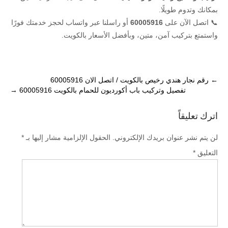
بمكانك وتدوم طويلًا.
📞 اتصل الآن على
60005916
أو راسلنا عبر واتساب لحجز خدمتك فورًا
واستمتع بتركيب آمن، متين، وبأفضل الأسعار بالكويت.
Post
←
رقم نجار هندي رخيص بالكويت / اتصل الان 60005916
تفصيل وتركيب باب أكورديون للحمام بالكويت 60005916
→
navigation
اترك تعليقاً
لن يتم نشر عنوان بريدك الإلكتروني.
الحقول الإلزامية مشار إليها بـ
*
التعليق
*