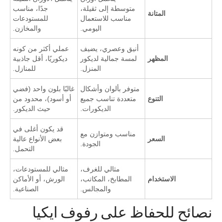
متوسطة إلى ثقيلة،
جدًا، مناسب
المتانة
مناسب للاستعمال
للمستودعات
اليومي.
والمخازن.
أنيق وعصري، يضيف
عملي أكثر من كونه
المظهر
لمسة جمالية لديكور
ديكوريًا، أقل جاذبية
المنزل.
للمنازل.
متوفر بألوان وأشكال
غالبًا بلون واحد (فضي
التنوع
متعددة تناسب جميع
أو أسود)، محدود من
الديكورات.
حيث الديكور.
قد يكون أغلى في
مناسب ومتوازن مع
السعر
بعض الأنواع عالية
الجودة.
التحمل.
مثالي للغرف،
مثالي للمستودعات،
الاستخدام
المطابخ، المكاتب،
الورش، أو الأماكن
والمجالس.
الصناعية.
نصائح للحفاظ على رفوف ايكيا