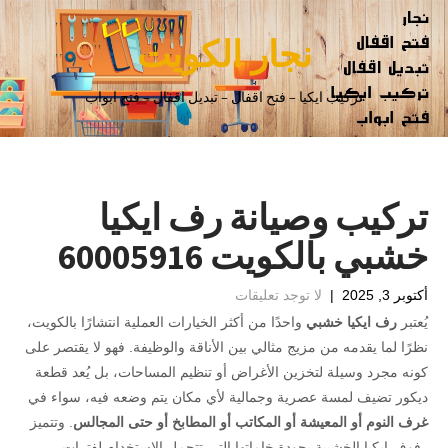
نجار الكويت
تركيب ايكيا – فتح اقفال – تبديل اقفال – فتح ابواب
تركيب وصيانة رف ايكيا
خشبي بالكويت 60005916
أكتوبر 3, 2025
|
لا توجد تعليقات
يُعتبر
رف ايكيا خشبي
واحدًا من أكثر الخيارات العملية انتشارًا بالكويت،
نظرًا لما يقدمه من مزيج مثالي بين الأناقة والوظيفة. فهو لا يقتصر على
كونه مجرد وسيلة لتخزين الأغراض أو تنظيم المساحات، بل يُعد قطعة
ديكور تضيف لمسة عصرية وجمالية لأي مكان يتم وضعه فيه، سواء في
غرف النوم أو المعيشة أو المكاتب أو المطابخ أو حتى المجالس
. وتتميز
رفوف ايكيا الخشبية بجودة خاماتها التي تتحمل الاستخدام لفترات