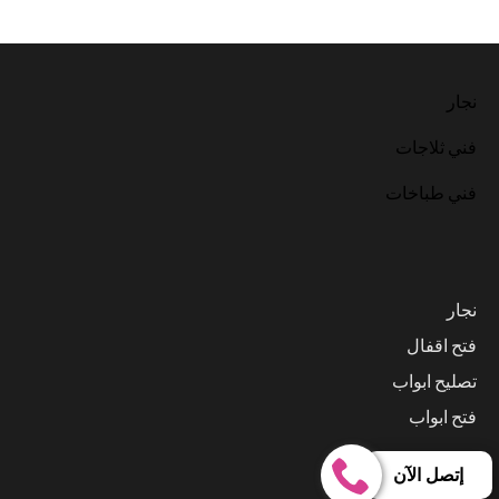
نجار
فني ثلاجات
فني طباخات
نجار
فتح اقفال
تصليح ابواب
فتح ابواب
إتصل الآن