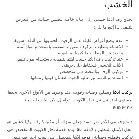
الخشب
يحتاج رف ايكيا خشبي إلى عناية خاصة لتضمن حمايته من التعرض
للتلف، لذا اتبع ما يلي:
عدم وضع أغراض ثقيلة على الرفوف لحمايتها من التلف سريعًا.
الاهتمام بتنظيف الرفوف بصورة منتظمة باستخدام مواد آمنة
وابتعد عن المنظفات الكيميائية القوية.
عند تركيب رف ايكيا خشب اهتم بتلميعه باستخدام مواد تلميع
الأثاث الخشبي للحفاظ على بريقه.
تركيب الرف بواسطة فني متخصص.
استخدام المسامير عالية الجودة لضمان قوتها ومتناتها.
تركيب ايكيا
وتصليح وصيانة رفوف ايكيا وغيرها من الأنواع الأخرى تجدها
بمستوى احترافي في نجار الكويت، تواصل الآن لطلب الخدمة
60005916
لا تدع فوضى الأغراض تفسد جمال منزلك أو مكتبك! رف ايكيا خشبي هو
الحل الأمثل للتنظيم والأناقة معًا. ومع خدمة نجار الكويت المتخصص في
تركيب وتصليح وصيانة رفوف ايكيا
ستحصل على نتيجة احترافية تليق