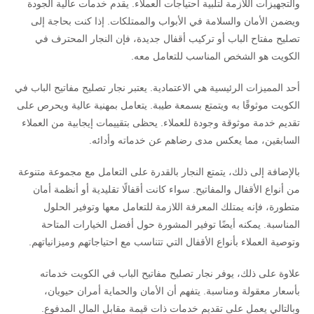
والتجهيزات اللازمة لتلبية احتياجات العملاء. يقدم خدمات عالية الجودة
ويضمن الأمان والسلامة في الأبواب والممتلكات. إذا كنت بحاجة إلى
تصليح مفتاح الباب أو تركيب أقفال جديدة، فإن النجار المحترف في
الكويت هو الشخص المناسب للتعامل معه.
أحد المميزات الرئيسية هي الاعتمادية. يعتبر نجار تصليح مفاتيح الباب في
الكويت موثوقًا به ويتمتع بسمعة طيبة. يتعامل بمهنية عالية ويحرص على
تقديم خدمة موثوقة وجودة للعملاء. يحظى بتقييمات إيجابية من العملاء
السابقين، مما يعكس مدى رضاهم عن خدماته وأدائه.
بالإضافة إلى ذلك، يتمتع النجار بالقدرة على التعامل مع مجموعة متنوعة
من أنواع الأقفال والمفاتيح. سواء كانت أقفالًا تقليدية أو أنظمة أمان
متطورة، فإنه يمتلك المعرفة اللازمة للتعامل معها وتوفير الحلول
المناسبة. يمكنه أيضًا توفير المشورة حول أفضل الخيارات المتاحة
وتوصية العملاء بأنواع الأقفال التي تتناسب مع احتياجاتهم وميزانياتهم.
علاوة على ذلك، يوفر نجار تصليح مفاتيح الباب في الكويت خدماته
بأسعار معقولة ومناسبة. يتفهم أن الأمان والحماية أمران حيويان،
وبالتالي يعمل على تقديم خدمات ذات قيمة مقابل المال المدفوع.