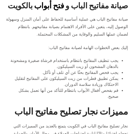
صيانة مفاتيح الباب و
فتح أبواب
بالكويت
صيانة مفاتيح الباب هي عملية أساسية للحفاظ على أمان المنزل وسهولة
الوصول إليه، يتعين على الأفراد الاهتمام بصيانة مفاتيحهم. بانتظام
لضمان عملها السليم والوقاية من المشكلات المحتملة.
إليك بعض الخطوات الهامة لصيانة مفاتيح الباب:
يجب تنظيف المفاتيح بانتظام باستخدام فرشاة صغيرة ومشحونة
بالدهان المشحون أو زيت السيليكون.
يجب فحص المفاتيح بحثًا عن أي تلف أو تآكل.
يمكن تطبيق قطرات من زيت السيليكون على المفاتيح لتقليل
الاحتكاك وزيادة سلاسة الدوران.
قم بفحص أقفال الأبواب بانتظام للتأكد من أنها تعمل بشكل
صحيح.
مميزات نجار تصليح مفاتيح الباب
نجار تصليح مفاتيح الباب في الكويت يتمتع بالعديد من المميزات التي
تجعله اختيارًا مثاليًا لتلبية احتياجات العملاء في مجال الأمان والحماية.