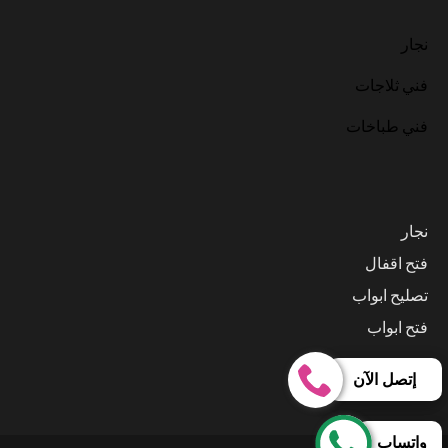
نجار
فني ثلاجات
فني طباخات
نجار
فتح اقفال
تصليح ابواب
فتح ابواب
إتصل الآن
واتساب