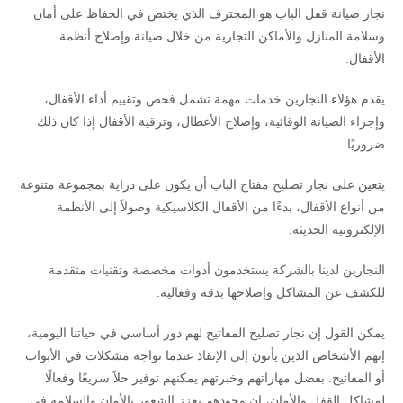
نجار صيانة قفل الباب هو المحترف الذي يختص في الحفاظ على أمان
وسلامة المنازل والأماكن التجارية من خلال صيانة وإصلاح أنظمة
الأقفال.
يقدم هؤلاء النجارين خدمات مهمة تشمل فحص وتقييم أداء الأقفال،
وإجراء الصيانة الوقائية، وإصلاح الأعطال، وترقية الأقفال إذا كان ذلك
ضروريًا.
يتعين على نجار تصليح مفتاح الباب أن يكون على دراية بمجموعة متنوعة
من أنواع الأقفال، بدءًا من الأقفال الكلاسيكية وصولاً إلى الأنظمة
الإلكترونية الحديثة.
النجارين لدينا بالشركة يستخدمون أدوات مخصصة وتقنيات متقدمة
للكشف عن المشاكل وإصلاحها بدقة وفعالية.
يمكن القول إن نجار تصليح المفاتيح لهم دور أساسي في حياتنا اليومية،
إنهم الأشخاص الذين يأتون إلى الإنقاذ عندما نواجه مشكلات في الأبواب
أو المفاتيح. بفضل مهاراتهم وخبرتهم يمكنهم توفير حلاً سريعًا وفعالًا
لمشاكل القفل والأمان، إن وجودهم يعزز الشعور بالأمان والسلامة في