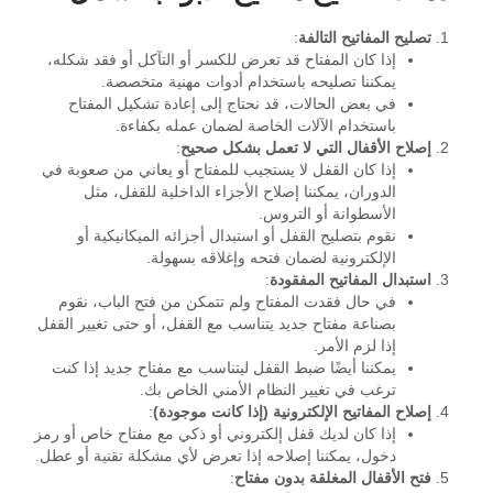
تصليح المفاتيح التالفة
:
إذا كان المفتاح قد تعرض للكسر أو التآكل أو فقد شكله،
يمكننا تصليحه باستخدام أدوات مهنية متخصصة.
في بعض الحالات، قد نحتاج إلى إعادة تشكيل المفتاح
باستخدام الآلات الخاصة لضمان عمله بكفاءة.
إصلاح الأقفال التي لا تعمل بشكل صحيح
:
إذا كان القفل لا يستجيب للمفتاح أو يعاني من صعوبة في
الدوران، يمكننا إصلاح الأجزاء الداخلية للقفل، مثل
الأسطوانة أو التروس.
نقوم بتصليح القفل أو استبدال أجزائه الميكانيكية أو
الإلكترونية لضمان فتحه وإغلاقه بسهولة.
استبدال المفاتيح المفقودة
:
في حال فقدت المفتاح ولم تتمكن من فتح الباب، نقوم
بصناعة مفتاح جديد يتناسب مع القفل، أو حتى تغيير القفل
إذا لزم الأمر.
يمكننا أيضًا ضبط القفل ليتناسب مع مفتاح جديد إذا كنت
ترغب في تغيير النظام الأمني الخاص بك.
إصلاح المفاتيح الإلكترونية (إذا كانت موجودة)
:
إذا كان لديك قفل إلكتروني أو ذكي مع مفتاح خاص أو رمز
دخول، يمكننا إصلاحه إذا تعرض لأي مشكلة تقنية أو عطل.
فتح الأقفال المغلقة بدون مفتاح
: