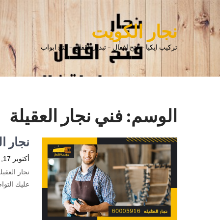
نجار الكويت
تركيب ايكيا – فتح اقفال – تبديل اقفال – فتح ابواب
الوسم:
فني نجار العقيلة
نجار العقيلة 0005916
أكتوبر 17, 2023
نجار العقي
عليك التوا