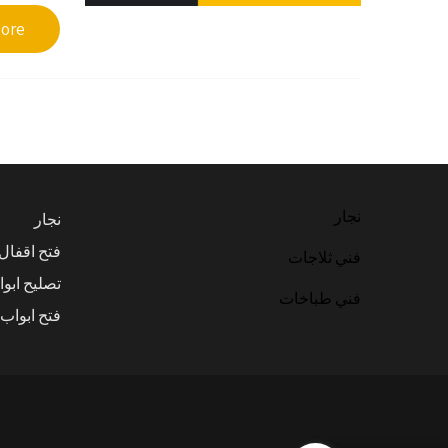
re →
نجار
نجار
فتح اقفال
فني ثلاجات
تصليح ابو
فني طباخات
فتح ابواب