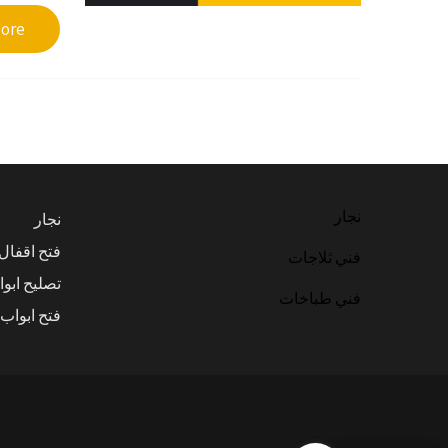
re →
نجار
نجار
فتح اقفال
فني ثلاجات
تصليح ابو
فني طباخات
فتح ابواب