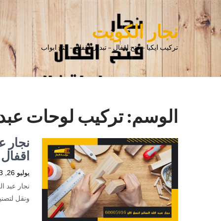
نجار الكويت
تركيب ايكيا – فتح اقفال – تبديل اقفال – فتح ابواب
الوسم:
تركيب لوحات عبد ا
اقفال 
يوليو 26, 2023
نجار عبد ا
ونقل لتصني