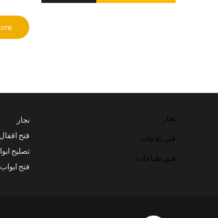
re →
نجار
نجار
فتح اقفال
فني ثلاجات
تصليح ابو
فني طباخات
فتح ابواب