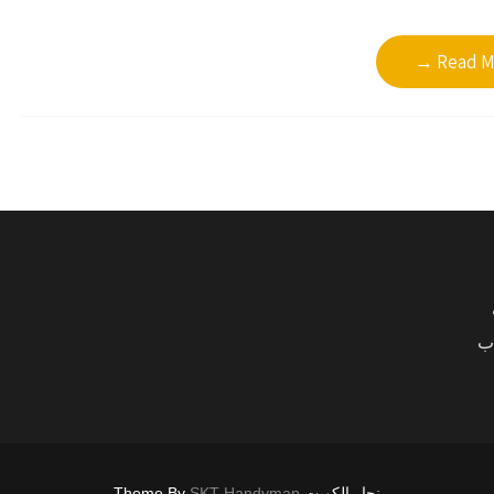
Read Mo
اب
نجار الكويت Theme By
SKT Handyman