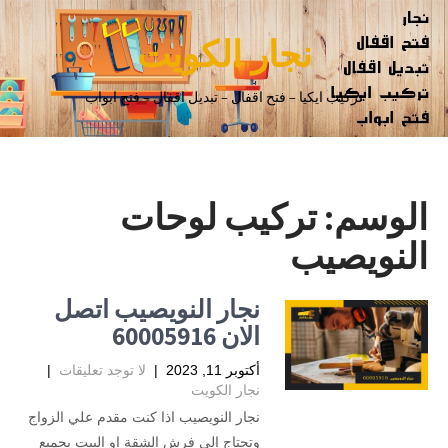
نجار الكويت
تركيب ايكيا – فتح اقفال – تبديل اقفال – فتح ابواب
الوسم:
تركيب لوحات
النويصيب
نجار النويصيب اتصل
الان 60005916
أكتوبر 11, 2023
|
لا توجد تعليقات
|
نجار الكويت
نجار النويصيب اذا كنت مقدم علي الزواج
وتحتاج الي فرش الشقة او البيت بجميع