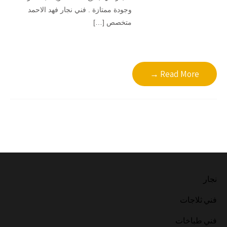
وجودة ممتازة . فني نجار فهد الاحمد
متخصص […]
Read More →
نجار
فني ثلاجات
فني طباخات