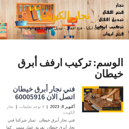
نجار الكويت
تركيب ايكيا – فتح اقفال – تبديل اقفال – فتح ابواب
الوسم:
تركيب ارفف أبرق
خيطان
فني نجار أبرق خيطان
اتصل الان 60005916
أكتوبر 8, 2023
|
لا توجد تعليقات
|
نجار
الكويت
فني نجار أبرق خيطان . تمتاز شركتنا فني
نجار أبرق خيطان بفريق عمل متميز . كما