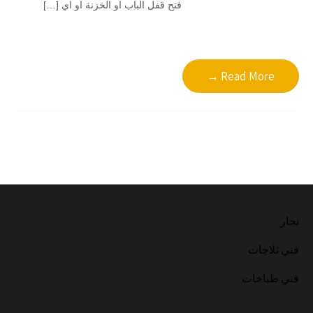
فتح قفل الباب او الخزنة او اي […]
Read More →
نجار
فني ثلاجات
فني طباخات