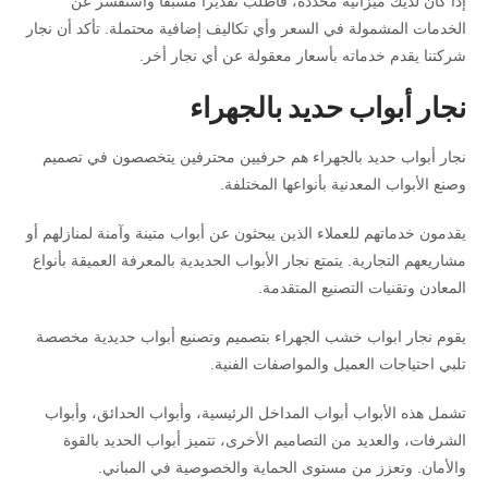
إذا كان لديك ميزانية محددة، فاطلب تقديراً مسبقاً واستفسر عن
الخدمات المشمولة في السعر وأي تكاليف إضافية محتملة. تأكد أن نجار
شركتنا يقدم خدماته بأسعار معقولة عن أي نجار أخر.
نجار أبواب حديد بالجهراء
نجار أبواب حديد بالجهراء هم حرفيين محترفين يتخصصون في تصميم
وصنع الأبواب المعدنية بأنواعها المختلفة.
يقدمون خدماتهم للعملاء الذين يبحثون عن أبواب متينة وآمنة لمنازلهم أو
مشاريعهم التجارية. يتمتع نجار الأبواب الحديدية بالمعرفة العميقة بأنواع
المعادن وتقنيات التصنيع المتقدمة.
يقوم نجار ابواب خشب الجهراء بتصميم وتصنيع أبواب حديدية مخصصة
تلبي احتياجات العميل والمواصفات الفنية.
تشمل هذه الأبواب أبواب المداخل الرئيسية، وأبواب الحدائق، وأبواب
الشرفات، والعديد من التصاميم الأخرى، تتميز أبواب الحديد بالقوة
والأمان. وتعزز من مستوى الحماية والخصوصية في المباني.