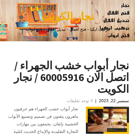
نجار الكويت
تركيب ايكيا – فتح اقفال – تبديل اقفال – فتح ابواب
نجار أبواب خشب الجهراء /
اتصل الان 60005916 / نجار
الكويت
سبتمبر 22, 2023
|
لا توجد تعليقات
نجار أبواب خشب الجهراء هم حرفيون
ماهرون يتقنون فن تصميم وتصنيع الأبواب
الخشبية بإتقان، يجمعون بين مهارات
النجارة التقليدية والإبداع الحديث لتلبية