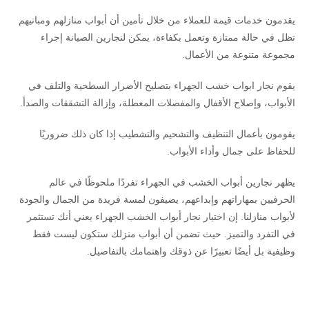
يقدمون خدمات قيمة للعملاء من خلال تأمين أن أبواب منازلهم ومبانيهم
تظل في حالة ممتازة وتعمل بكفاءة، يمكن لنجارين الصيانة إجراء
مجموعة متنوعة من الأعمال.
يقوم نجار ابواب خشب الجهراء بتصليح الأضرار السطحية والتلف في
الأبواب، وإصلاح الأقفال والمفصلات المعطلة، وإزالة التشققات والصدأ.
يقومون بأعمال التنظيف والتشحيم والتشطيب إذا كان ذلك ضروريًا
للحفاظ على جمال وأداء الأبواب.
يظهر نجارين أبواب الخشب في الجهراء تفردًا ملحوظًا في عالم
الحرفيين بمهاراتهم وإبداعهم، يضيفون لمسة فريدة من الجمال والجودة
لأبواب منازلنا. إن اختيار نجار أبواب الخشب الجهراء يعني أنك تستثمر
في التفرد والتميز. حيث تضمن أن أبواب منزلك ستكون ليست فقط
وظيفية بل أيضًا تعبيرًا عن ذوقك واهتمامك بالتفاصيل.