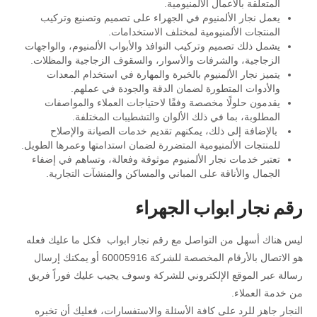
المتعلقة بالأعمال الألمنيومية.
يعمل نجار الألمنيوم في الجهراء على تصميم وتصنيع وتركيب
المنتجات الألمنيومية لمختلف الاستخدامات.
يشمل ذلك تصميم وتركيب النوافذ والأبواب الألمنيوم، والواجهات
الزجاجية، والشرفات والأسوار، والسقوف الزجاجية والمظلات.
يتميز نجار الألمنيوم بالخبرة والمهارة في استخدام المعدات
والأدوات المتطورة لضمان الدقة والجودة في عملهم.
يقدمون حلولًا مخصصة وفقًا لاحتياجات العملاء والمواصفات
المطلوبة، بما في ذلك الألوان والتشطيبات المختلفة.
بالإضافة إلى ذلك، يمكنهم تقديم خدمات الصيانة والإصلاح
للمنتجات الألمنيومية المتضررة لضمان استدامتها وعمرها الطويل.
تعتبر خدمات نجار الألمنيوم موثوقة وفعالة، وتساهم في إضفاء
الجمال والأناقة على المباني والمساكن والمنشآت التجارية.
رقم نجار ابواب الجهراء
ليس هناك أسهل من التواصل مع رقم نجار ابواب فكل ما عليك فعله
هو الاتصال بالأرقام المخصصة للشركة 60005916 أو يمكنك إرسال
رسالة عبر الموقع الإلكتروني للشركة وسوف يجيب عليك فوراً فريق
من خدمة العملاء.
النجار جاهز للرد على كافة الأسئلة والاستفسارات، فعليك أن تخبره