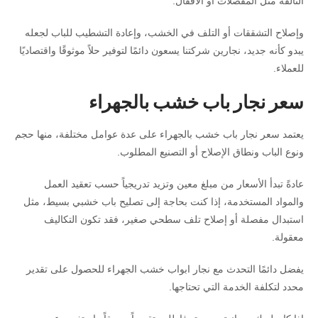
التالفة مثل المفصلات أو الأقفال.
وإصلاح التشققات أو التلف في الخشب، وإعادة التشطيب للباب لجعله
يبدو كأنه جديد، نجارين شركتنا يسعون دائمًا لتوفير حلاً موثوقًا واقتصاديًا
للعملاء.
سعر نجار باب خشب بالجهراء
يعتمد سعر نجار باب خشب بالجهراء على عدة عوامل مختلفة، منها حجم
ونوع الباب ونطاق الإصلاح أو التصنيع المطلوب.
عادةً تبدأ الأسعار من مبلغ معين وتزيد تدريجياً حسب تعقيد العمل
والمواد المستخدمة، إذا كنت بحاجة إلى تصليح باب خشبي بسيط، مثل
استبدال مفصلة أو إصلاح تلف سطحي صغير، فقد تكون التكاليف
معقولة.
يفضل دائمًا التحدث مع نجار ابواب خشب الجهراء للحصول على تقدير
محدد لتكلفة الخدمة التي تحتاجها.