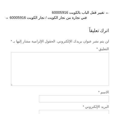
Post
←
تغيير قفل الباب بالكويت 60005916
فني نجارة من نجار الكويت / نجار الكويت 60005916
→
navigation
اترك تعليقاً
لن يتم نشر عنوان بريدك الإلكتروني.
الحقول الإلزامية مشار إليها بـ
*
التعليق
*
الاسم
*
البريد الإلكتروني
*